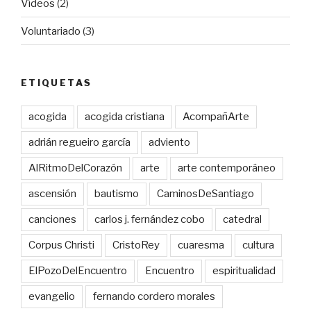
Vídeos
(2)
Voluntariado
(3)
ETIQUETAS
acogida
acogida cristiana
AcompañArte
adrián regueiro garcía
adviento
AlRitmoDelCorazón
arte
arte contemporáneo
ascensión
bautismo
CaminosDeSantiago
canciones
carlos j. fernández cobo
catedral
Corpus Christi
CristoRey
cuaresma
cultura
ElPozoDelEncuentro
Encuentro
espiritualidad
evangelio
fernando cordero morales