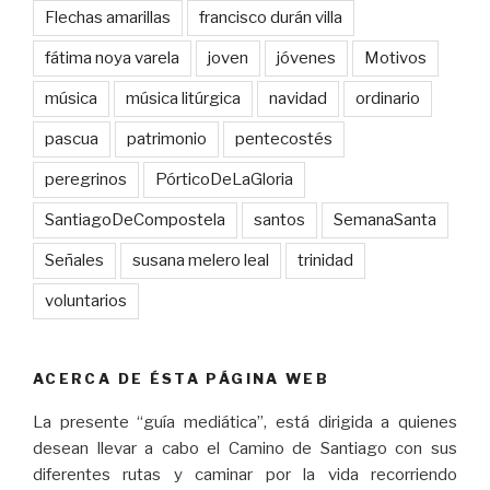
Flechas amarillas
francisco durán villa
fátima noya varela
joven
jóvenes
Motivos
música
música litúrgica
navidad
ordinario
pascua
patrimonio
pentecostés
peregrinos
PórticoDeLaGloria
SantiagoDeCompostela
santos
SemanaSanta
Señales
susana melero leal
trinidad
voluntarios
ACERCA DE ÉSTA PÁGINA WEB
La presente “guía mediática”, está dirigida a quienes
desean llevar a cabo el Camino de Santiago con sus
diferentes rutas y caminar por la vida recorriendo