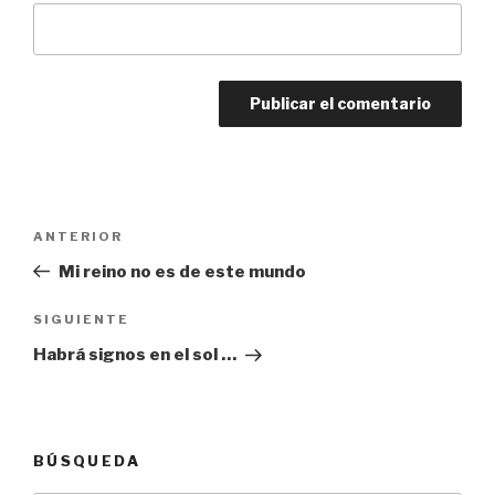
Navegación
Entrada
ANTERIOR
de
anterior:
Mi reino no es de este mundo
entradas
Siguiente
SIGUIENTE
entrada
Habrá signos en el sol …
BÚSQUEDA