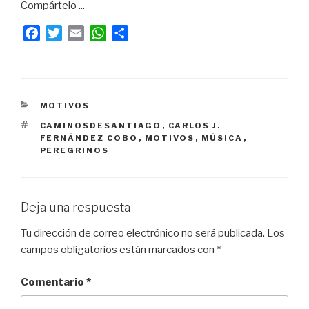
Compártelo ...
F
T
E
W
C
a
w
m
h
o
c
i
a
a
m
e
t
i
t
p
b
t
l
s
a
CATEGORÍAS
MOTIVOS
o
e
A
r
ETIQUETAS
CAMINOSDESANTIAGO
,
CARLOS J.
o
r
p
t
FERNÁNDEZ COBO
,
MOTIVOS
,
MÚSICA
,
k
p
i
PEREGRINOS
r
Deja una respuesta
Tu dirección de correo electrónico no será publicada.
Los
campos obligatorios están marcados con
*
Comentario
*