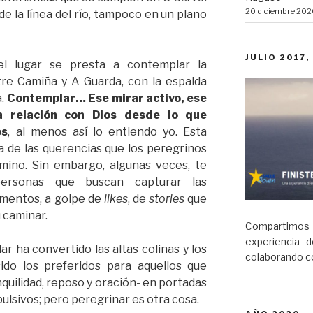
20 diciembre 202
de la línea del río, tampoco en un plano
JULIO 2017,
el lugar se presta a contemplar la
re Camiña y A Guarda, con la espalda
a.
Contemplar… Ese mirar activo, ese
a relación con Dios desde lo que
os
, al menos así lo entiendo yo. Esta
 de las querencias que los peregrinos
amino. Sin embargo, algunas veces, te
ersonas que buscan capturar las
omentos, a golpe de
likes
, de
stories
que
u caminar.
Compartimos
experiencia 
r ha convertido las altas colinas y los
colaborando co
ido los preferidos para aquellos que
quilidad, reposo y oración- en portadas
ulsivos; pero peregrinar es otra cosa.