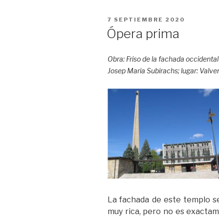
e
t
i
t
p
b
t
l
s
a
PUBLICADO
7 SEPTIEMBRE 2020
o
e
A
r
EL
Ópera prima
o
r
p
t
k
p
i
Obra: Friso de la fachada occidental
r
Josep Maria Subirachs; lugar: Valver
La fachada de este templo se
muy rica, pero no es exactame