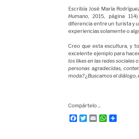
Escribía José María Rodríguez
Humano
, 2015, página 114
diferencia entre un turista y 
experiencias solamente o alg
Creo que esta escultura, y t
excelente ejemplo para hacer
los likes en las redes social
personas agradecidas, conte
moda?
¿Buscamos el diálogo, 
Compártelo ...
F
T
E
W
C
a
w
m
h
o
c
i
a
a
m