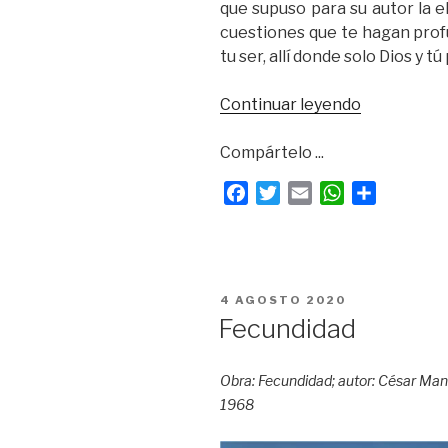
que supuso para su autor la e
cuestiones que te hagan profu
tu ser, allí donde solo Dios y tú
«Ópera
Continuar leyendo
prima»
Compártelo ...
F
T
E
W
C
a
w
m
h
o
c
i
a
a
m
e
t
i
t
p
b
t
l
s
a
PUBLICADO
4 AGOSTO 2020
o
e
A
r
EL
Fecundidad
o
r
p
t
k
p
i
Obra: Fecundidad; autor: César Manri
r
1968