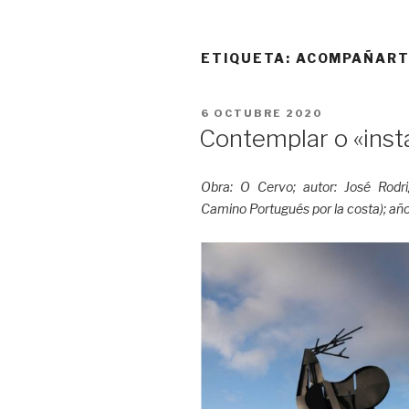
ETIQUETA:
ACOMPAÑAR
PUBLICADO
6 OCTUBRE 2020
EL
Contemplar o «ins
Obra: O Cervo; autor: José Rodrig
Camino Portugués por la costa); añ