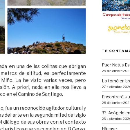
TE CONTAM
Puer Natus Es
uada en una de las colinas que abrigan
29 diciembre 202
 metros de altitud, es perfectamente
ío Miño. La he visto varias veces, pero
Lo tomó en br
ón. A priori, nada en ella nos lleva a
27 diciembre 202
co en el Camino de Santiago.
Encontraréis u
25 diciembre 202
, fue un reconocido agitador cultural y
33. Acógelo en
 del arte en la segunda mitad del siglo
23 diciembre 202
el diálogo de sus obras con el contexto
Hágase
acterísticas que se cumplen en
O Cervo
.