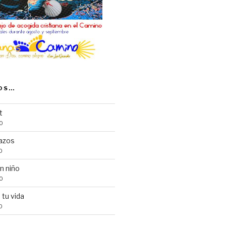
OS…
t
0
azos
0
n niño
0
 tu vida
0