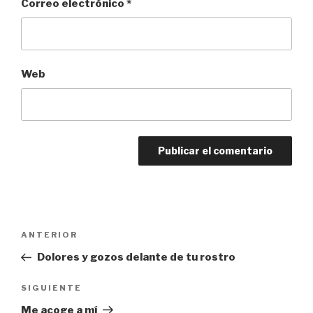
Correo electrónico
*
Web
Navegación
Entrada
ANTERIOR
de
anterior:
Dolores y gozos delante de tu rostro
entradas
Siguiente
SIGUIENTE
entrada
Me acoge a mí