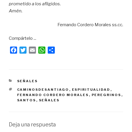
prometido a los afligidos.
Amén.
Fernando Cordero Morales ss.cc.
Compártelo ...
F
T
E
W
C
a
w
m
h
o
c
i
a
a
m
e
t
i
t
p
b
t
l
s
a
CATEGORÍAS
SEÑALES
o
e
A
r
ETIQUETAS
CAMINOSDESANTIAGO
,
ESPIRITUALIDAD
,
o
r
p
t
FERNANDO CORDERO MORALES
,
PEREGRINOS
,
k
p
i
SANTOS
,
SEÑALES
r
Deja una respuesta